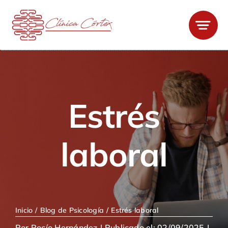
Saltar
al
contenido
Estrés
laboral
Inicio
Blog de Psicología
Estrés laboral
Por
Rocío Hernández
|
Publicado el: 02/09/2025
|