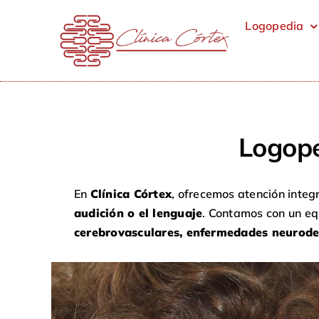
Saltar
Logopedia
al
contenido
Logope
En
Clínica Córtex
, ofrecemos atención integ
audición o el lenguaje
. Contamos con un eq
cerebrovasculares, enfermedades neurode