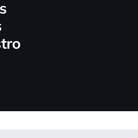
s
s
tro