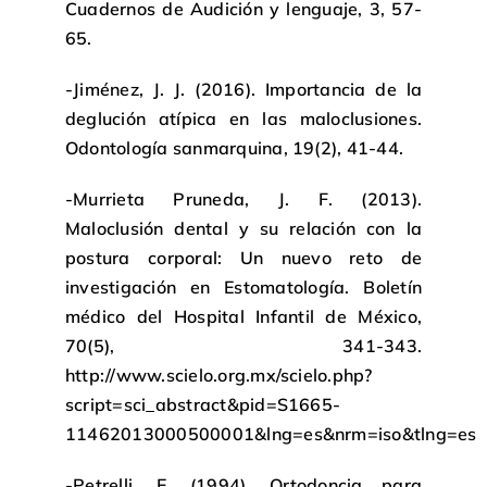
Cuadernos de Audición y lenguaje, 3, 57-
65.
-Jiménez, J. J. (2016). Importancia de la
deglución atípica en las maloclusiones.
Odontología sanmarquina, 19(2), 41-44.
-Murrieta Pruneda, J. F. (2013).
Maloclusión dental y su relación con la
postura corporal: Un nuevo reto de
investigación en Estomatología. Boletín
médico del Hospital Infantil de México,
70(5), 341-343.
http://www.scielo.org.mx/scielo.php?
script=sci_abstract&pid=S1665-
11462013000500001&lng=es&nrm=iso&tlng=es
-Petrelli, E. (1994). Ortodoncia para