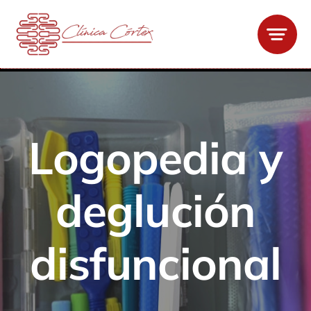
Saltar
al
contenido
Logopedia y
deglución
disfuncional