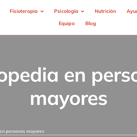
Fisioterapia
Psicología
Nutrición
Ayud
Equipo
Blog
opedia en pers
mayores
en personas mayores