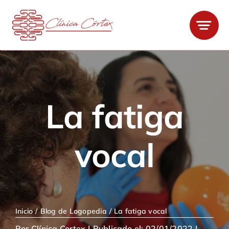
Saltar
al
contenido
La fatiga
vocal
Inicio
Blog de Logopedia
La fatiga vocal
Por
Clínica Cortex
|
Publicado el: 02/01/2022
|