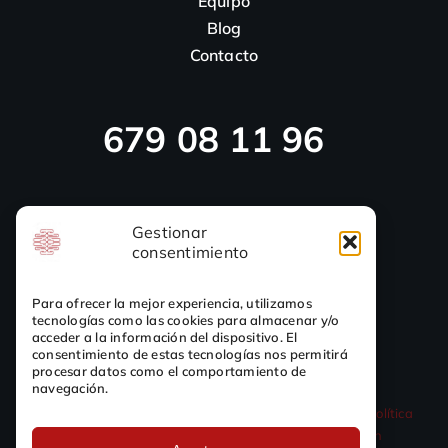
Equipo
Blog
Contacto
679 08 11 96
923 46 14 10
Gestionar
consentimiento
Para ofrecer la mejor experiencia, utilizamos
tecnologías como las cookies para almacenar y/o
acceder a la información del dispositivo. El
consentimiento de estas tecnologías nos permitirá
procesar datos como el comportamiento de
navegación.
© 2017 - 2026 Clínica Córtex |
Política de Privacidad
|
Política
de Cookies
|
Aviso Legal
|
Condiciones Matriculación