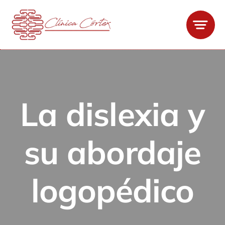
Saltar
al
contenido
La dislexia y
su abordaje
logopédico